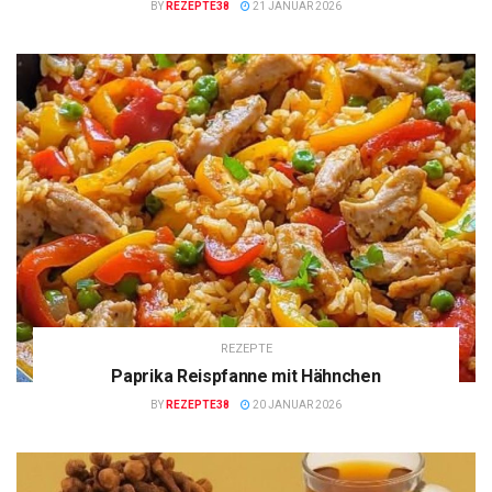
BY
REZEPTE38
21 JANUAR 2026
REZEPTE
Paprika Reispfanne mit Hähnchen
BY
REZEPTE38
20 JANUAR 2026