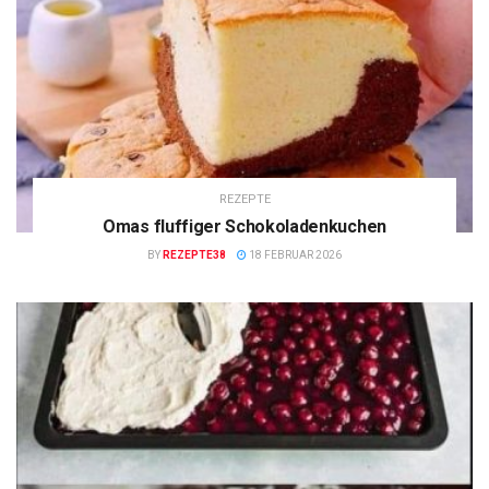
REZEPTE
Omas fluffiger Schokoladenkuchen
BY
REZEPTE38
18 FEBRUAR 2026