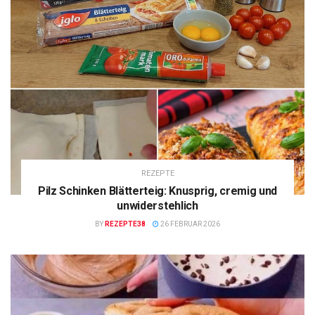
REZEPTE
Pilz Schinken Blätterteig: Knusprig, cremig und
unwiderstehlich
BY
REZEPTE38
26 FEBRUAR 2026