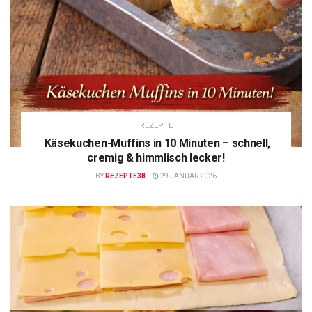
REZEPTE
Käsekuchen-Muffins in 10 Minuten – schnell,
cremig & himmlisch lecker!
BY
REZEPTE38
29 JANUAR 2026