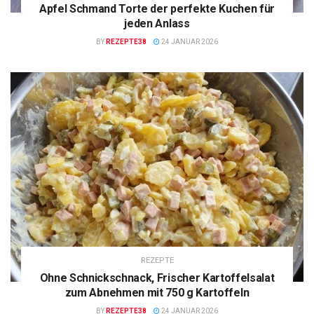
Apfel Schmand Torte der perfekte Kuchen für
jeden Anlass
BY
REZEPTE38
24 JANUAR 2026
REZEPTE
Ohne Schnickschnack, Frischer Kartoffelsalat
zum Abnehmen mit 750 g Kartoffeln
BY
REZEPTE38
24 JANUAR 2026