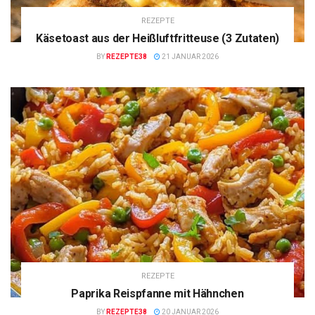
REZEPTE
Käsetoast aus der Heißluftfritteuse (3 Zutaten)
BY
REZEPTE38
21 JANUAR 2026
REZEPTE
Paprika Reispfanne mit Hähnchen
BY
REZEPTE38
20 JANUAR 2026