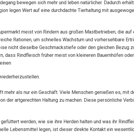
egang bewegen sich mehr und leben natürlicher. Dadurch erhält i
egion legen Wert auf eine durchdachte Tierhaltung mit ausgewog
permarkt meist von Rindern aus großen Mastbetrieben, die auf 
idereiche Rationen, um schnelles Wachstum und vorhersehbare Ertr
weise nicht dieselbe Geschmackstiefe oder den gleichen Bezug z
ern, dass Rindfleisch früher meist von kleineren Bauernhöfen od
 einen
wiederherzustellen.
 oft mehr als nur ein Geschäft. Viele Menschen genießen es, mi
d von der artgerechten Haltung zu machen. Diese persönliche Verb
 gefüttert werden, wie sie ihre Herden halten und was ihr Rindfl
onelle Lebensmittel legen, ist dieser direkte Kontakt ein wesentl