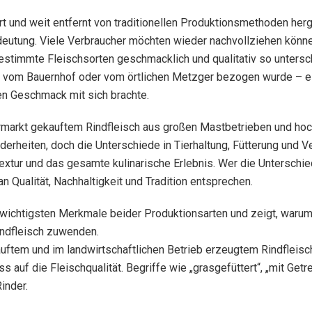
siert und weit entfernt von traditionellen Produktionsmethoden he
utung. Viele Verbraucher möchten wieder nachvollziehen können
timmte Fleischsorten geschmacklich und qualitativ so untersch
ekt vom Bauernhof oder vom örtlichen Metzger bezogen wurde – ein
en Geschmack mit sich brachte.
rmarkt gekauftem Rindfleisch aus großen Mastbetrieben und hoc
erheiten, doch die Unterschiede in Tierhaltung, Fütterung und Ve
xtur und das gesamte kulinarische Erlebnis. Wer die Unterschi
 Qualität, Nachhaltigkeit und Tradition entsprechen.
die wichtigsten Merkmale beider Produktionsarten und zeigt, w
indfleisch zuwenden.
ftem und im landwirtschaftlichen Betrieb erzeugtem Rindfleisc
uss auf die Fleischqualität. Begriffe wie „grasgefüttert“, „mit G
inder.