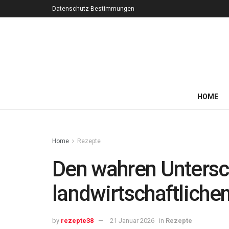
Datenschutz-Bestimmungen
HOME
Home
Rezepte
Den wahren Untersc
landwirtschaftliche
by
rezepte38
21 Januar 2026
in
Rezepte