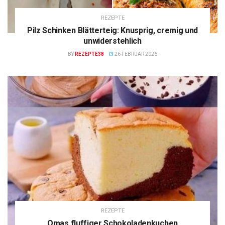
REZEPTE
Pilz Schinken Blätterteig: Knusprig, cremig und
unwiderstehlich
BY
REZEPTE38
26 FEBRUAR 2026
REZEPTE
Omas fluffiger Schokoladenkuchen