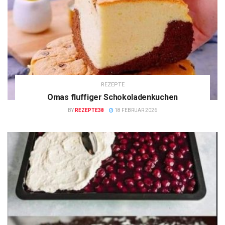
REZEPTE
Omas fluffiger Schokoladenkuchen
BY
REZEPTE38
18 FEBRUAR 2026