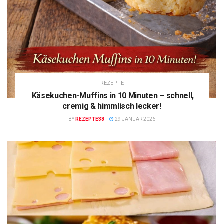
REZEPTE
Käsekuchen-Muffins in 10 Minuten – schnell,
cremig & himmlisch lecker!
BY
REZEPTE38
29 JANUAR 2026