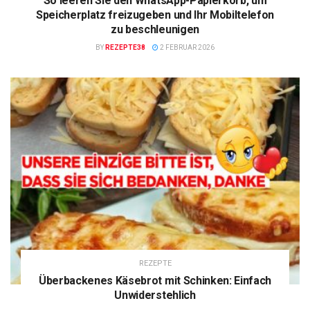
So leeren Sie den WhatsApp-Papierkorb, um
Speicherplatz freizugeben und Ihr Mobiltelefon
zu beschleunigen
BY
REZEPTE38
2 FEBRUAR 2026
REZEPTE
Überbackenes Käsebrot mit Schinken: Einfach
Unwiderstehlich