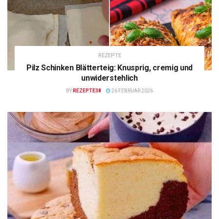
REZEPTE
Pilz Schinken Blätterteig: Knusprig, cremig und
unwiderstehlich
BY
REZEPTE38
26 FEBRUAR 2026