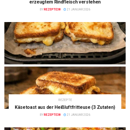
erzeugtem Rindfleisch verstehen
BY
REZEPTE38
21 JANUAR 2026
REZEPTE
Käsetoast aus der Heißluftfritteuse (3 Zutaten)
BY
REZEPTE38
21 JANUAR 2026