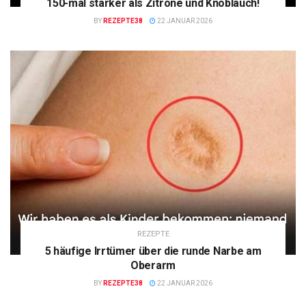
150-mal stärker als Zitrone und Knoblauch!
BY
REZEPTE38
22 JANUAR 2026
REZEPTE
5 häufige Irrtümer über die runde Narbe am
Oberarm
BY
REZEPTE38
22 JANUAR 2026