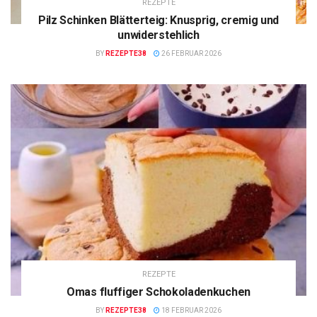
REZEPTE
Pilz Schinken Blätterteig: Knusprig, cremig und
unwiderstehlich
BY
REZEPTE38
26 FEBRUAR 2026
REZEPTE
Omas fluffiger Schokoladenkuchen
BY
REZEPTE38
18 FEBRUAR 2026