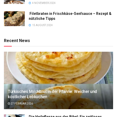
4 NOVEMBER 2024
Filetbraten in Frischkäse-Senfsauce – Rezept &
nützliche Tipps
15 AUGUST 2024
Recent News
Türkisches Milchbrot in der Pfanne: Weicher und
köstlicher Lebkuchen
27 FEBRUAR 2026
Die Heilpflanze aus der Bibel: Ein zeitloses