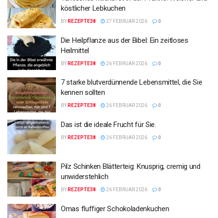
köstlicher Lebkuchen
BY
REZEPTE38
27 FEBRUAR 2026
0
Die Heilpflanze aus der Bibel: Ein zeitloses
Heilmittel
BY
REZEPTE38
26 FEBRUAR 2026
0
7 starke blutverdünnende Lebensmittel, die Sie
kennen sollten
BY
REZEPTE38
26 FEBRUAR 2026
0
Das ist die ideale Frucht für Sie.
BY
REZEPTE38
26 FEBRUAR 2026
0
Pilz Schinken Blätterteig: Knusprig, cremig und
unwiderstehlich
BY
REZEPTE38
26 FEBRUAR 2026
0
Omas fluffiger Schokoladenkuchen