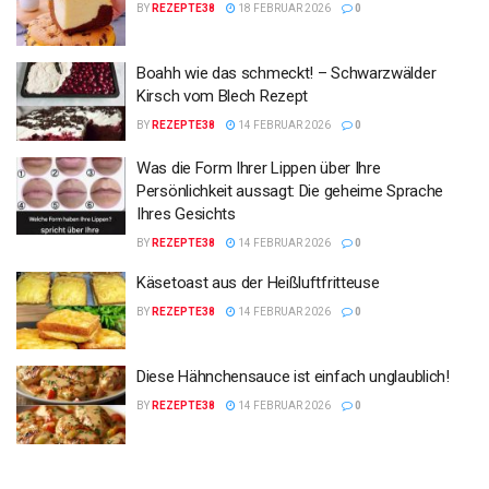
BY
REZEPTE38
18 FEBRUAR 2026
0
Boahh wie das schmeckt! – Schwarzwälder
Kirsch vom Blech Rezept
BY
REZEPTE38
14 FEBRUAR 2026
0
Was die Form Ihrer Lippen über Ihre
Persönlichkeit aussagt: Die geheime Sprache
Ihres Gesichts
BY
REZEPTE38
14 FEBRUAR 2026
0
Käsetoast aus der Heißluftfritteuse
BY
REZEPTE38
14 FEBRUAR 2026
0
Diese Hähnchensauce ist einfach unglaublich!
BY
REZEPTE38
14 FEBRUAR 2026
0