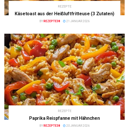
REZEPTE
Käsetoast aus der Heißluftfritteuse (3 Zutaten)
BY
REZEPTE38
21 JANUAR 2026
REZEPTE
Paprika Reispfanne mit Hähnchen
BY
REZEPTE38
20 JANUAR 2026