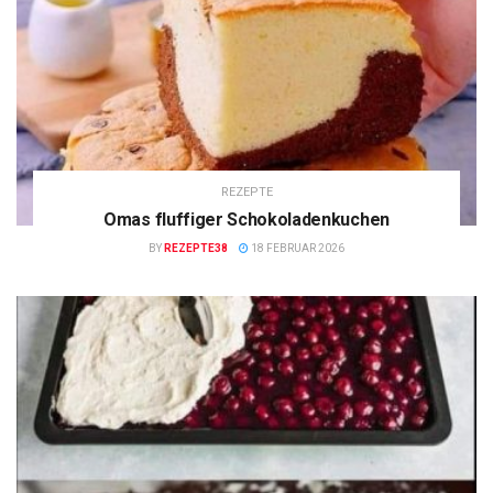
REZEPTE
Omas fluffiger Schokoladenkuchen
BY
REZEPTE38
18 FEBRUAR 2026