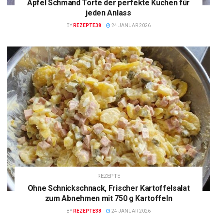
Apfel Schmand Torte der perfekte Kuchen für
jeden Anlass
BY
REZEPTE38
24 JANUAR 2026
REZEPTE
Ohne Schnickschnack, Frischer Kartoffelsalat
zum Abnehmen mit 750 g Kartoffeln
BY
REZEPTE38
24 JANUAR 2026