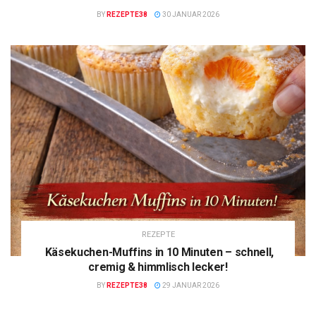
BY
REZEPTE38
30 JANUAR 2026
REZEPTE
Käsekuchen-Muffins in 10 Minuten – schnell,
cremig & himmlisch lecker!
BY
REZEPTE38
29 JANUAR 2026