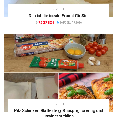
REZEPTE
Das ist die ideale Frucht für Sie.
BY
REZEPTE38
26 FEBRUAR 2026
REZEPTE
Pilz Schinken Blätterteig: Knusprig, cremig und
unwiderstehlich