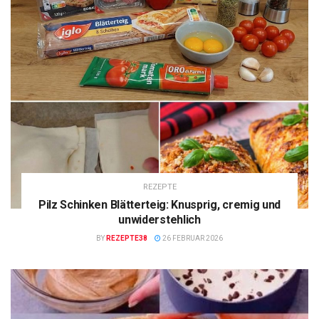
REZEPTE
Pilz Schinken Blätterteig: Knusprig, cremig und
unwiderstehlich
BY
REZEPTE38
26 FEBRUAR 2026