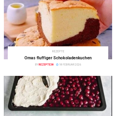
REZEPTE
Omas fluffiger Schokoladenkuchen
BY
REZEPTE38
18 FEBRUAR 2026