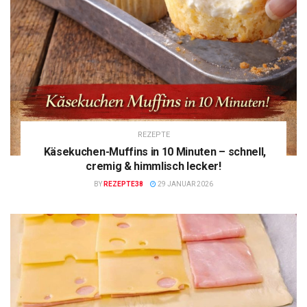
REZEPTE
Käsekuchen-Muffins in 10 Minuten – schnell,
cremig & himmlisch lecker!
BY
REZEPTE38
29 JANUAR 2026