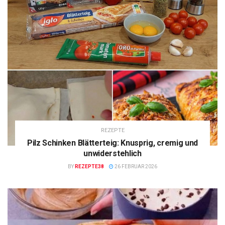
REZEPTE
Pilz Schinken Blätterteig: Knusprig, cremig und
unwiderstehlich
BY
REZEPTE38
26 FEBRUAR 2026