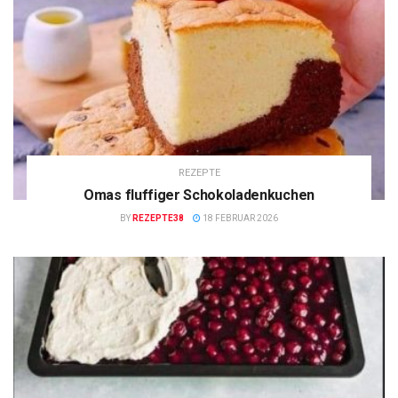
REZEPTE
Omas fluffiger Schokoladenkuchen
BY
REZEPTE38
18 FEBRUAR 2026