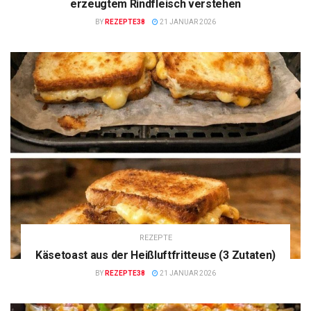
erzeugtem Rindfleisch verstehen
BY
REZEPTE38
21 JANUAR 2026
REZEPTE
Käsetoast aus der Heißluftfritteuse (3 Zutaten)
BY
REZEPTE38
21 JANUAR 2026