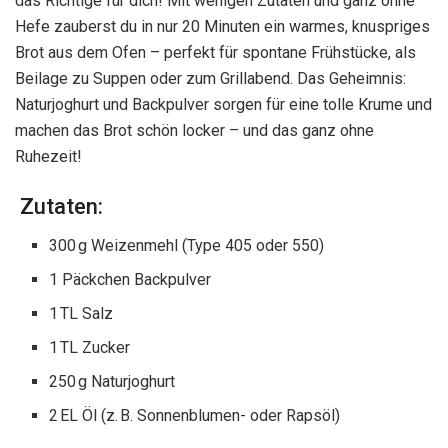
das Richtige für dich! Mit wenigen Zutaten und ganz ohne
Hefe zauberst du in nur 20 Minuten ein warmes, knuspriges
Brot aus dem Ofen – perfekt für spontane Frühstücke, als
Beilage zu Suppen oder zum Grillabend. Das Geheimnis:
Naturjoghurt und Backpulver sorgen für eine tolle Krume und
machen das Brot schön locker – und das ganz ohne
Ruhezeit!
Zutaten:
300 g Weizenmehl (Type 405 oder 550)
1 Päckchen Backpulver
1 TL Salz
1 TL Zucker
250 g Naturjoghurt
2 EL Öl (z. B. Sonnenblumen- oder Rapsöl)