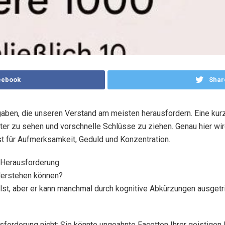
cebook
Shar
aben, die unseren Verstand am meisten herausfordern. Eine kurz
er zu sehen und vorschnelle Schlüsse zu ziehen. Genau hier wi
st für Aufmerksamkeit, Geduld und Konzentration.
n Herausforderung
derstehen können?
ellst, aber er kann manchmal durch kognitive Abkürzungen ausgetri
forderung nicht: Sie könnte ungeahnte Facetten Ihrer geistigen 