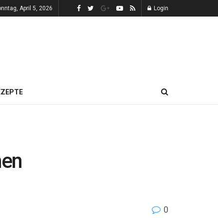
nntag, April 5, 2026
Login
EZEPTE
hen
0