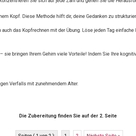
 konzentrieren Sie sich auf jede Zahl und gehen Sie die Herausf
einem Kopf. Diese Methode hilft dir, deine Gedanken zu strukturie
ich auch das Kopfrechnen mit der Übung. Löse jeden Tag einfache
– sie bringen Ihrem Gehirn viele Vorteile! Indem Sie Ihre kogniti
tigen Verfalls mit zunehmendem Alter.
Die Zubereitung finden Sie auf der 2. Seite
Seiten ( 1 von 2 ):
1
2
Nächste Seite »