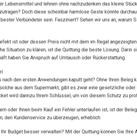
er Lebensmittel und lehnen ohne nachzudenken das kleine Stück P
umzutragen? Doch diese scheinbar harmlose Geste könnte durchau
hr bester Verbündeter sein. Fasziniert? Sehen wir uns an, warum S
s defekt ist oder dessen Preis nicht mit dem im Regal angezeigte
ituation zu klären, ist die Quittung die beste Lösung. Darin sin
chäft haben Sie Anspruch auf Umtausch oder Rückerstattung.
el
s nach den ersten Anwendungen kaputt geht? Ohne Ihren Beleg k
 solche aus dem Supermarkt, gibt es zwar eine gesetzliche ode
et wird dannzu Ihrem Schlüssel, um von diesem Schutz zu profi
rn oder Ihnen beim Kauf ein Fehler unterlaufen ist, ist der Bel
en, den Kundenservice zu überzeugen, erheblich.
 Ihr Budget besser verwalten? Mit der Quittung können Sie Ihre