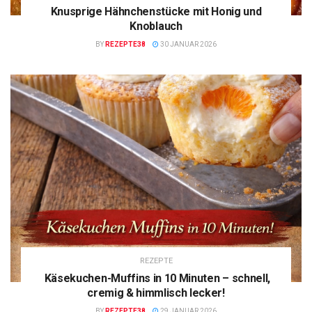
Knusprige Hähnchenstücke mit Honig und
Knoblauch
BY
REZEPTE38
30 JANUAR 2026
REZEPTE
Käsekuchen-Muffins in 10 Minuten – schnell,
cremig & himmlisch lecker!
BY
REZEPTE38
29 JANUAR 2026