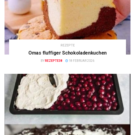
REZEPTE
Omas fluffiger Schokoladenkuchen
BY
REZEPTE38
18 FEBRUAR 2026