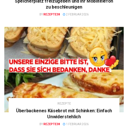
Speicherplatz freizugeben und Ihr Mobiltelefon
zu beschleunigen
BY
REZEPTE38
2 FEBRUAR 2026
REZEPTE
Überbackenes Käsebrot mit Schinken: Einfach
Unwiderstehlich
BY
REZEPTE38
1 FEBRUAR 2026