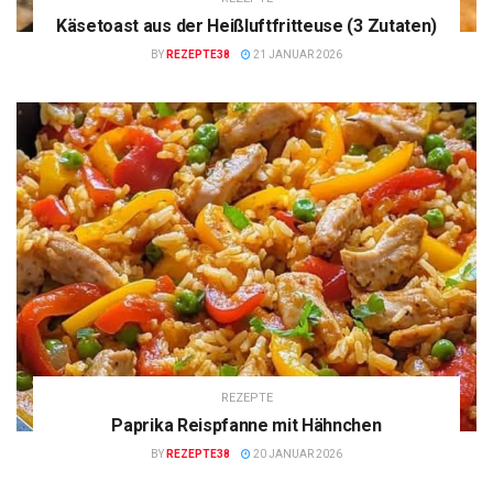
Käsetoast aus der Heißluftfritteuse (3 Zutaten)
BY
REZEPTE38
21 JANUAR 2026
REZEPTE
Paprika Reispfanne mit Hähnchen
BY
REZEPTE38
20 JANUAR 2026