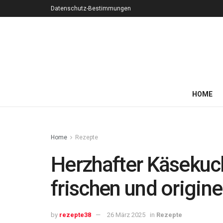
Datenschutz-Bestimmungen
HOME
Home
Rezepte
Herzhafter Käsekuch
frischen und origin
by
rezepte38
26 März 2025
in
Rezepte