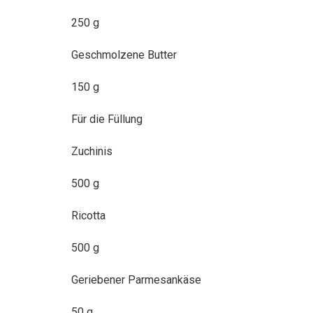
250 g
Geschmolzene Butter
150 g
Für die Füllung
Zuchinis
500 g
Ricotta
500 g
Geriebener Parmesankäse
50 g