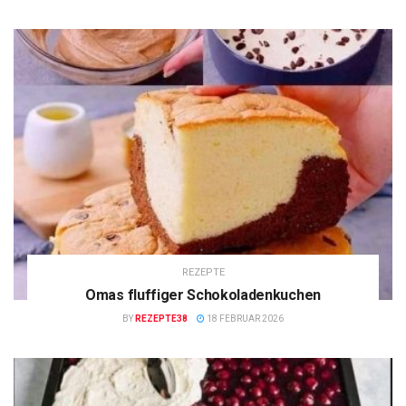
REZEPTE
Omas fluffiger Schokoladenkuchen
BY
REZEPTE38
18 FEBRUAR 2026