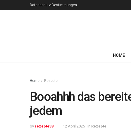
Datenschutz-Bestimmungen
HOME
Home
Rezepte
Booahhh das bereite
jedem
by
rezepte38
12 April 2025
in
Rezepte