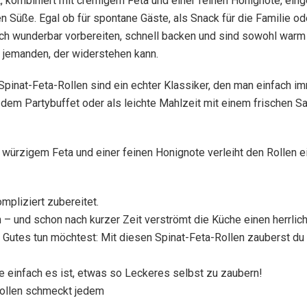
t, kombiniert mit cremigem Feta und einer feinen Honignote, eing
Süße. Egal ob für spontane Gäste, als Snack für die Familie od
ch wunderbar vorbereiten, schnell backen und sind sowohl warm 
jemanden, der widerstehen kann.
 Spinat-Feta-Rollen sind ein echter Klassiker, den man einfach 
f dem Partybuffet oder als leichte Mahlzeit mit einem frischen 
 würzigem Feta und einer feinen Honignote verleiht den Rollen 
mpliziert zubereitet.
en – und schon nach kurzer Zeit verströmt die Küche einen herrlic
s Gutes tun möchtest: Mit diesen Spinat-Feta-Rollen zauberst d
 einfach es ist, etwas so Leckeres selbst zu zaubern!
rollen schmeckt jedem