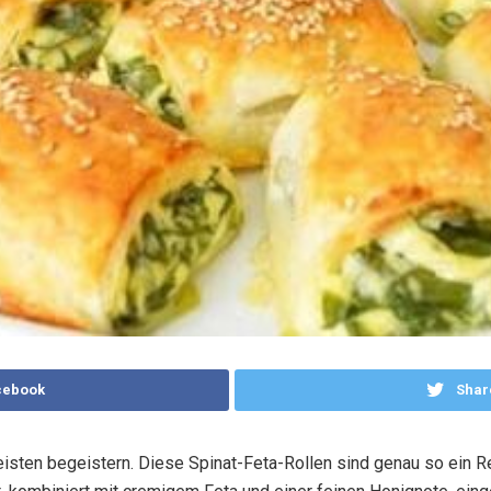
cebook
Shar
isten begeistern. Diese Spinat-Feta-Rollen sind genau so ein 