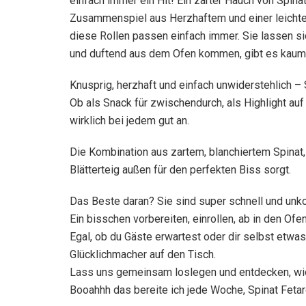
einfach immer ein Hit! Ein zarter Hauch von Spina
Zusammenspiel aus Herzhaftem und einer leichten 
diese Rollen passen einfach immer. Sie lassen si
und duftend aus dem Ofen kommen, gibt es kaum 
Knusprig, herzhaft und einfach unwiderstehlich –
Ob als Snack für zwischendurch, als Highlight au
wirklich bei jedem gut an.
Die Kombination aus zartem, blanchiertem Spinat,
Blätterteig außen für den perfekten Biss sorgt.
Das Beste daran? Sie sind super schnell und unko
Ein bisschen vorbereiten, einrollen, ab in den Of
Egal, ob du Gäste erwartest oder dir selbst etwa
Glücklichmacher auf den Tisch.
Lass uns gemeinsam loslegen und entdecken, wie
Booahhh das bereite ich jede Woche, Spinat Feta