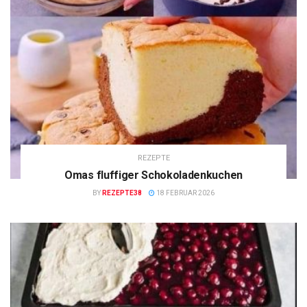
REZEPTE
Omas fluffiger Schokoladenkuchen
BY
REZEPTE38
18 FEBRUAR 2026