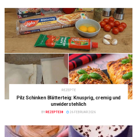
REZEPTE
Pilz Schinken Blätterteig: Knusprig, cremig und
unwiderstehlich
BY
REZEPTE38
26 FEBRUAR 2026