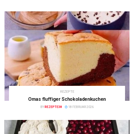
REZEPTE
Omas fluffiger Schokoladenkuchen
BY
REZEPTE38
18 FEBRUAR 2026