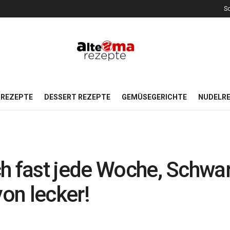
So
REZEPTE
DESSERT REZEPTE
GEMÜSEGERICHTE
NUDELR
h fast jede Woche, Schwa
von lecker!