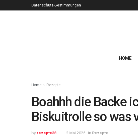
Datenschutz-Bestimmungen
HOME
Home
Rezepte
Boahhh die Backe ic
Biskuitrolle so was 
by
rezepte38
2 Mai 2025
in
Rezepte