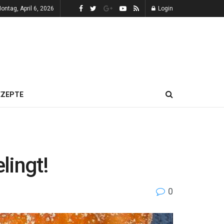
ontag, April 6, 2026
Login
EZEPTE
lingt!
0