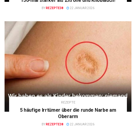
150-mal stärker als Zitrone und Knoblauch!
BY
REZEPTE38
22 JANUAR 2026
REZEPTE
5 häufige Irrtümer über die runde Narbe am
Oberarm
BY
REZEPTE38
22 JANUAR 2026