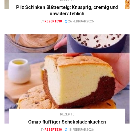
Pilz Schinken Blätterteig: Knusprig, cremig und
unwiderstehlich
BY
REZEPTE38
26 FEBRUAR 2026
REZEPTE
Omas fluffiger Schokoladenkuchen
BY
REZEPTE38
18 FEBRUAR 2026