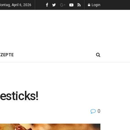
ontag, April 6, 2026
Login
EZEPTE
esticks!
0