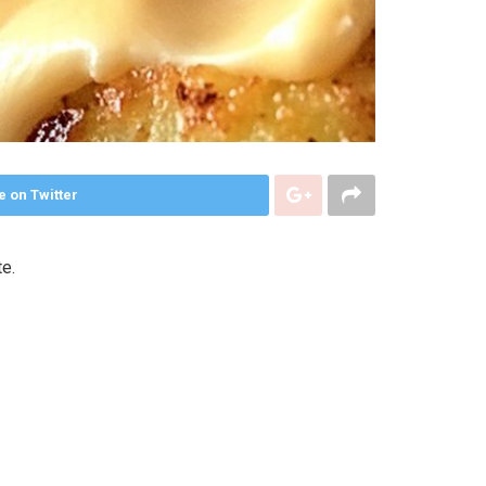
e on Twitter
e.