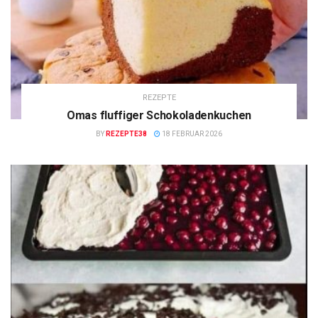
REZEPTE
Omas fluffiger Schokoladenkuchen
BY
REZEPTE38
18 FEBRUAR 2026