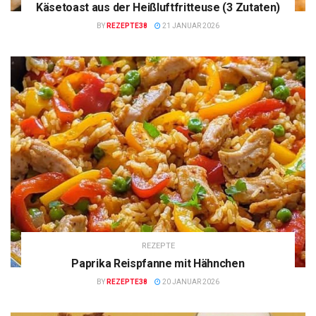
Käsetoast aus der Heißluftfritteuse (3 Zutaten)
BY
REZEPTE38
21 JANUAR 2026
REZEPTE
Paprika Reispfanne mit Hähnchen
BY
REZEPTE38
20 JANUAR 2026