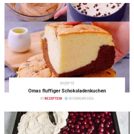
REZEPTE
Omas fluffiger Schokoladenkuchen
BY
REZEPTE38
18 FEBRUAR 2026