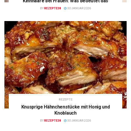
Kinnhaare bei Frauen: Was bedeutet das
BY
REZEPTE38
30 JANUAR 2026
REZEPTE
Knusprige Hähnchenstücke mit Honig und
Knoblauch
BY
REZEPTE38
30 JANUAR 2026