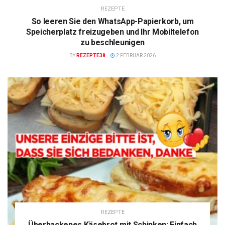
REZEPTE
So leeren Sie den WhatsApp-Papierkorb, um
Speicherplatz freizugeben und Ihr Mobiltelefon
zu beschleunigen
BY
REZEPTE38
2 FEBRUAR 2026
REZEPTE
Überbackenes Käsebrot mit Schinken: Einfach