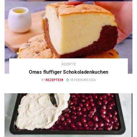
REZEPTE
Omas fluffiger Schokoladenkuchen
BY
REZEPTE38
18 FEBRUAR 2026