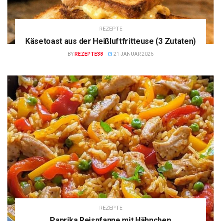
REZEPTE
Käsetoast aus der Heißluftfritteuse (3 Zutaten)
BY
REZEPTE38
21 JANUAR 2026
REZEPTE
Paprika Reispfanne mit Hähnchen