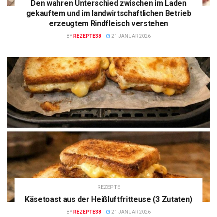
Den wahren Unterschied zwischen im Laden
gekauftem und im landwirtschaftlichen Betrieb
erzeugtem Rindfleisch verstehen
BY
REZEPTE38
21 JANUAR 2026
REZEPTE
Käsetoast aus der Heißluftfritteuse (3 Zutaten)
BY
REZEPTE38
21 JANUAR 2026