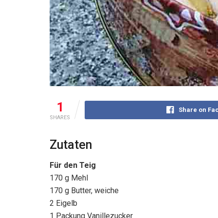
1
Share on Fa
SHARES
Zutaten
Für den Teig
170 g Mehl
170 g Butter, weiche
2 Eigelb
1 Packung Vanillezucker