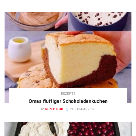
REZEPTE
Omas fluffiger Schokoladenkuchen
BY
REZEPTE38
18 FEBRUAR 2026