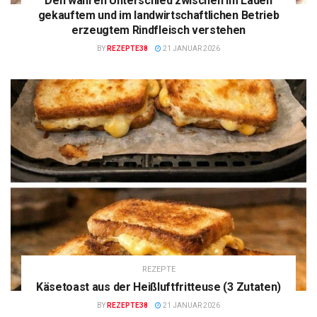
Den wahren Unterschied zwischen im Laden
gekauftem und im landwirtschaftlichen Betrieb
erzeugtem Rindfleisch verstehen
BY
REZEPTE38
21 JANUAR 2026
REZEPTE
Käsetoast aus der Heißluftfritteuse (3 Zutaten)
BY
REZEPTE38
21 JANUAR 2026