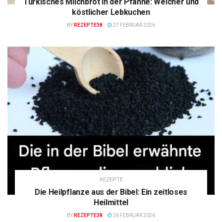
Türkisches Milchbrot in der Pfanne: Weicher und
köstlicher Lebkuchen
BY
REZEPTE38
27 FEBRUAR 2026
REZEPTE
Die Heilpflanze aus der Bibel: Ein zeitloses
Heilmittel
BY
REZEPTE38
26 FEBRUAR 2026