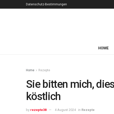
Datenschutz-Bestimmungen
HOME
Home
Rezepte
Sie bitten mich, die
köstlich
by
rezepte38
4 August 2024
in
Rezepte