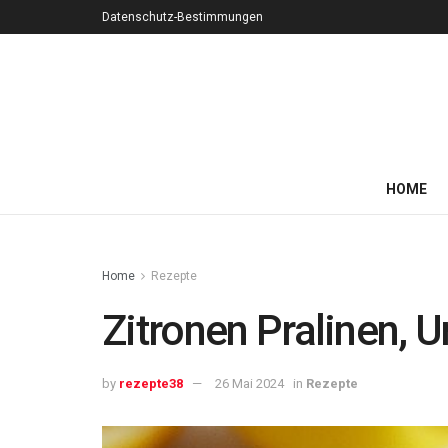
Datenschutz-Bestimmungen
HOME
Home
Rezepte
Zitronen Pralinen,
by
rezepte38
26 Mai 2024
in
Rezepte