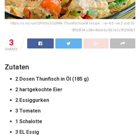
https://s.mj.run/QPbSoZCqWAk Thunfischsalat recipe . --ar 4:5 --iw 2 Job ID:
9ff63f34-c28e-40e6-bc95-1a1c9f2343b1
3
SHARES
Zutaten
2 Dosen Thunfisch in Öl (185 g)
2 hartgekochte Eier
2 Essiggurken
3 Tomaten
1 Schalotte
3 EL Essig