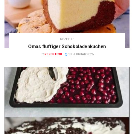
REZEPTE
Omas fluffiger Schokoladenkuchen
BY
REZEPTE38
18 FEBRUAR 2026