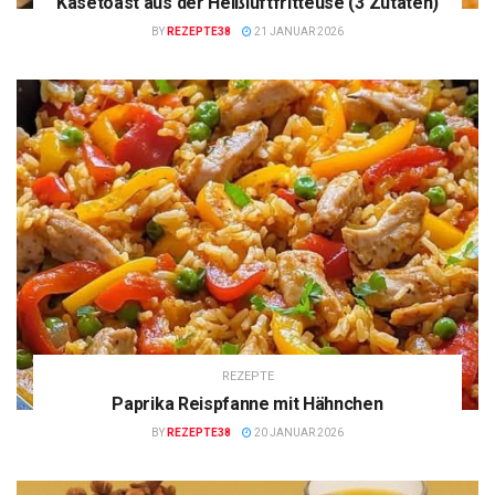
Käsetoast aus der Heißluftfritteuse (3 Zutaten)
BY
REZEPTE38
21 JANUAR 2026
REZEPTE
Paprika Reispfanne mit Hähnchen
BY
REZEPTE38
20 JANUAR 2026