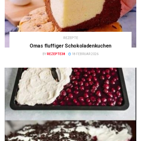
REZEPTE
Omas fluffiger Schokoladenkuchen
BY
REZEPTE38
18 FEBRUAR 2026