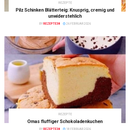
REZEPTE
Pilz Schinken Blätterteig: Knusprig, cremig und
unwiderstehlich
BY
REZEPTE38
26 FEBRUAR 2026
REZEPTE
Omas fluffiger Schokoladenkuchen
BY
REZEPTE38
18 FEBRUAR 2026