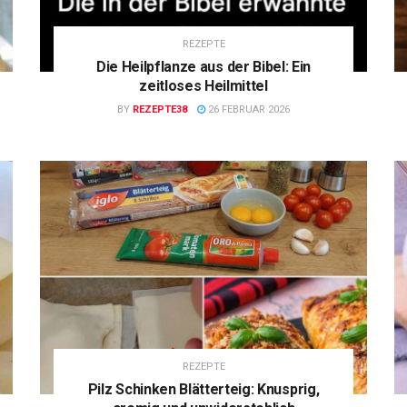
REZEPTE
Die Heilpflanze aus der Bibel: Ein
zeitloses Heilmittel
BY
REZEPTE38
26 FEBRUAR 2026
REZEPTE
Pilz Schinken Blätterteig: Knusprig,