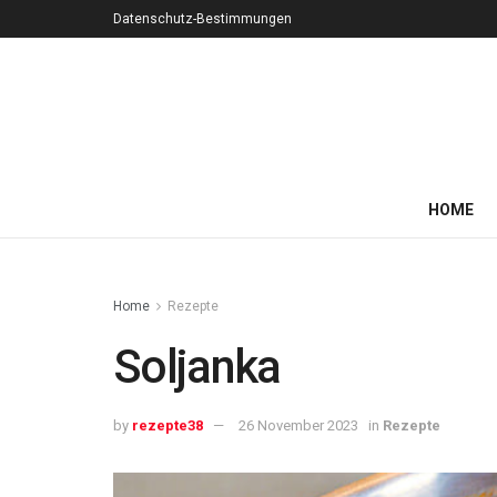
Datenschutz-Bestimmungen
HOME
Home
Rezepte
Soljanka
by
rezepte38
26 November 2023
in
Rezepte