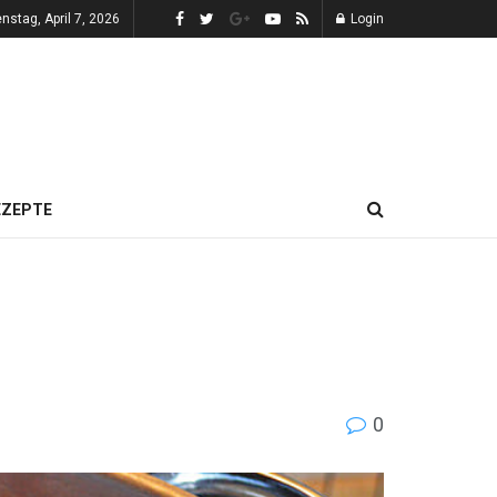
enstag, April 7, 2026
Login
EZEPTE
0