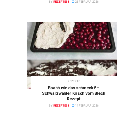
BY
REZEPTE38
26 FEBRUAR 2026
REZEPTE
Boahh wie das schmeckt! –
Schwarzwälder Kirsch vom Blech
Rezept
BY
REZEPTE38
14 FEBRUAR 2026