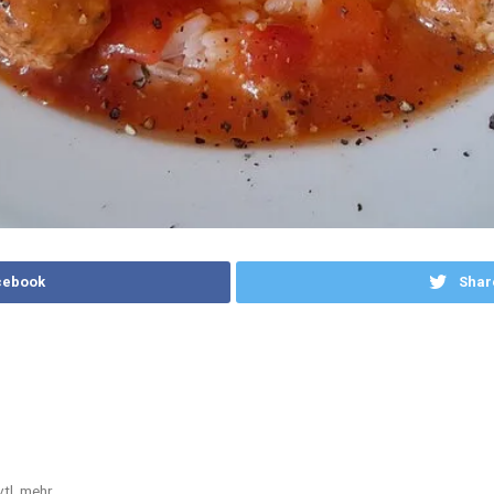
cebook
Shar
vtl. mehr