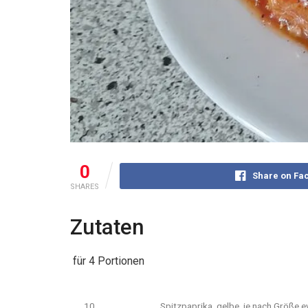
0
Share on Fa
SHARES
Zutaten
für 4 Portionen
10
Spitzpaprika, gelbe, je nach Größe e