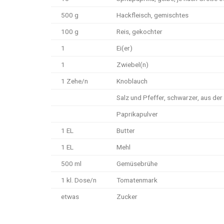
500 g
Hackfleisch, gemischtes
100 g
Reis, gekochter
1
Ei(er)
1
Zwiebel(n)
1 Zehe/n
Knoblauch
Salz und Pfeffer, schwarzer, aus der
Paprikapulver
1 EL
Butter
1 EL
Mehl
500 ml
Gemüsebrühe
1 kl. Dose/n
Tomatenmark
etwas
Zucker