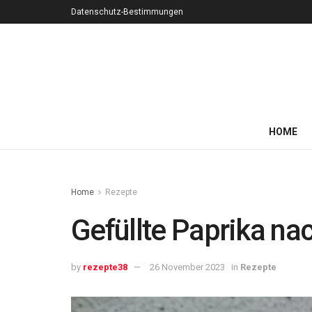
Datenschutz-Bestimmungen
HOME
Home
Rezepte
Gefüllte Paprika n
by
rezepte38
26 November 2023
in
Rezepte