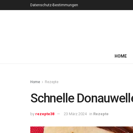
Datenschutz-Bestimmungen
HOME
Home
Rezepte
Schnelle Donauwell
by
rezepte38
23 März 2024
in
Rezepte