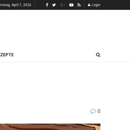
enstag, April 7, 2026
Login
EZEPTE
0