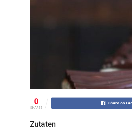
0
Share on Fa
SHARES
Zutaten