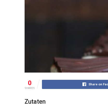
0
Share on Fa
SHARES
Zutaten