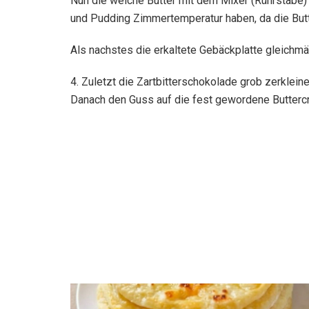
Nun die weiche Butter mit dem Mixer (Rührstäbe) 
und Pudding Zimmertemperatur haben, da die Butt
Als nachstes die erkaltete Gebäckplatte gleichmä
4. Zuletzt die Zartbitterschokolade grob zerkle
Danach den Guss auf die fest gewordene Buttercr