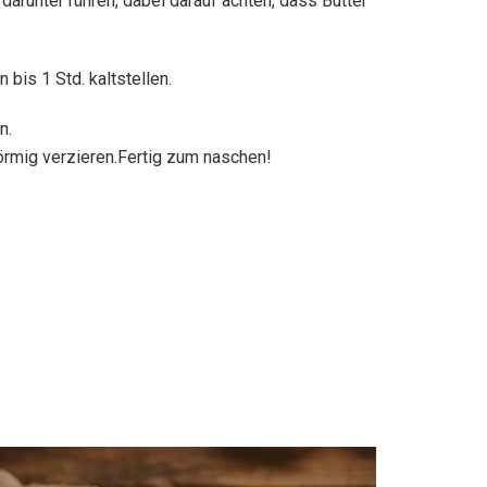
arunter rühren, dabei darauf achten, dass Butter
bis 1 Std. kaltstellen.
n.
örmig verzieren.Fertig zum naschen!