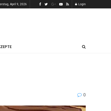
rstag, April 9, 2026
Login
EZEPTE
0