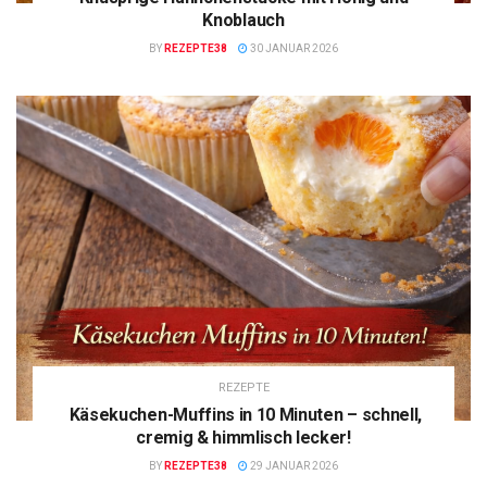
Knoblauch
BY
REZEPTE38
30 JANUAR 2026
REZEPTE
Käsekuchen-Muffins in 10 Minuten – schnell,
cremig & himmlisch lecker!
BY
REZEPTE38
29 JANUAR 2026