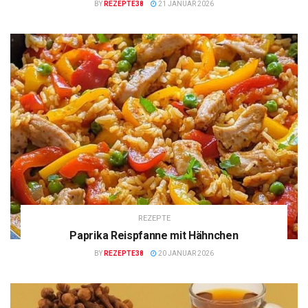
BY
REZEPTE38
21 JANUAR 2026
REZEPTE
Paprika Reispfanne mit Hähnchen
BY
REZEPTE38
20 JANUAR 2026