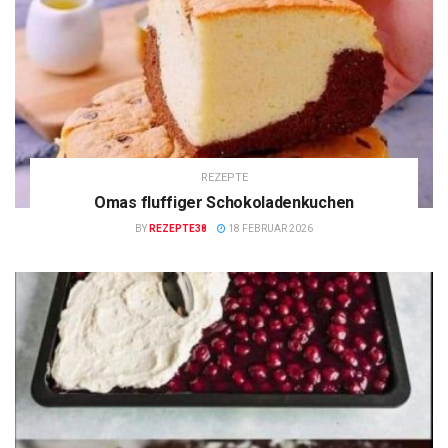
REZEPTE
Omas fluffiger Schokoladenkuchen
BY
REZEPTE38
18 FEBRUAR 2026