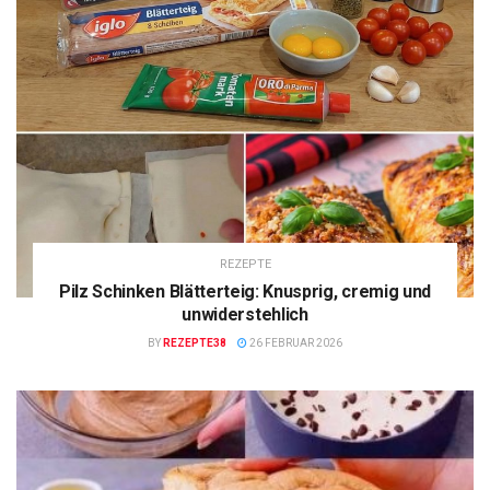
REZEPTE
Pilz Schinken Blätterteig: Knusprig, cremig und
unwiderstehlich
BY
REZEPTE38
26 FEBRUAR 2026