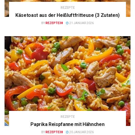
REZEPTE
Käsetoast aus der Heißluftfritteuse (3 Zutaten)
BY
REZEPTE38
21 JANUAR 2026
REZEPTE
Paprika Reispfanne mit Hähnchen
BY
REZEPTE38
20 JANUAR 2026