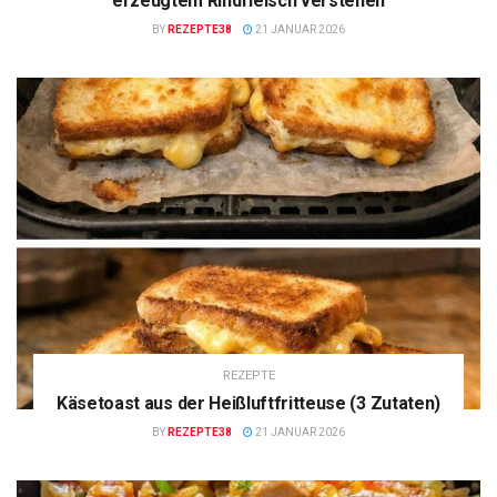
erzeugtem Rindfleisch verstehen
BY
REZEPTE38
21 JANUAR 2026
REZEPTE
Käsetoast aus der Heißluftfritteuse (3 Zutaten)
BY
REZEPTE38
21 JANUAR 2026