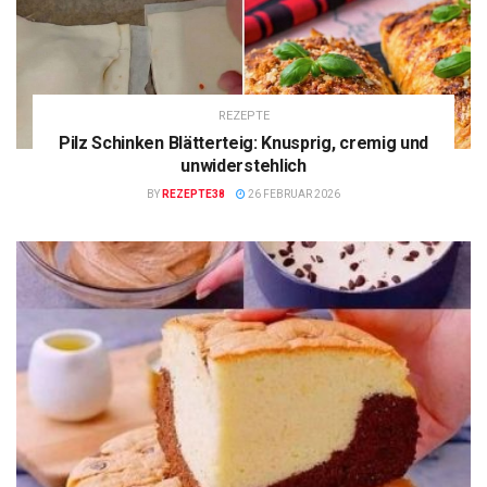
REZEPTE
Pilz Schinken Blätterteig: Knusprig, cremig und
unwiderstehlich
BY
REZEPTE38
26 FEBRUAR 2026