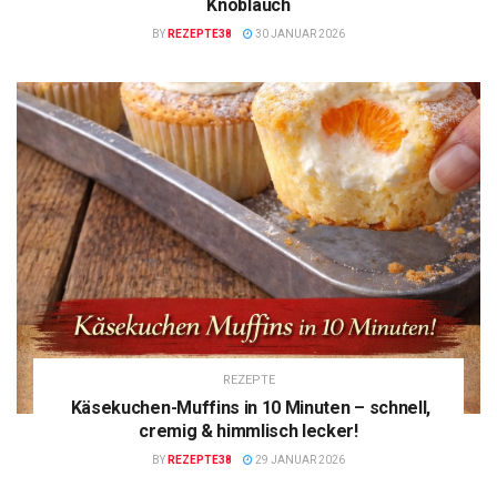
Knoblauch
BY
REZEPTE38
30 JANUAR 2026
REZEPTE
Käsekuchen-Muffins in 10 Minuten – schnell,
cremig & himmlisch lecker!
BY
REZEPTE38
29 JANUAR 2026