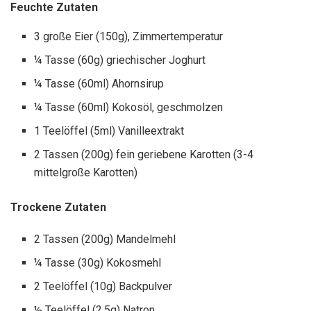
Feuchte Zutaten
3 große Eier (150g), Zimmertemperatur
¼ Tasse (60g) griechischer Joghurt
¼ Tasse (60ml) Ahornsirup
¼ Tasse (60ml) Kokosöl, geschmolzen
1 Teelöffel (5ml) Vanilleextrakt
2 Tassen (200g) fein geriebene Karotten (3-4
mittelgroße Karotten)
Trockene Zutaten
2 Tassen (200g) Mandelmehl
¼ Tasse (30g) Kokosmehl
2 Teelöffel (10g) Backpulver
½ Teelöffel (2,5g) Natron