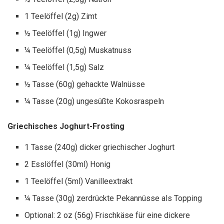
1 Teelöffel (2g) Zimt
½ Teelöffel (1g) Ingwer
¼ Teelöffel (0,5g) Muskatnuss
¼ Teelöffel (1,5g) Salz
½ Tasse (60g) gehackte Walnüsse
¼ Tasse (20g) ungesüßte Kokosraspeln
Griechisches Joghurt-Frosting
1 Tasse (240g) dicker griechischer Joghurt
2 Esslöffel (30ml) Honig
1 Teelöffel (5ml) Vanilleextrakt
¼ Tasse (30g) zerdrückte Pekannüsse als Topping
Optional: 2 oz (56g) Frischkäse für eine dickere