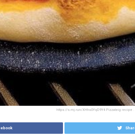
https://s.mj.run/XHhs0YqD9Y4 Pizzateig recipe . -
cebook
Shar