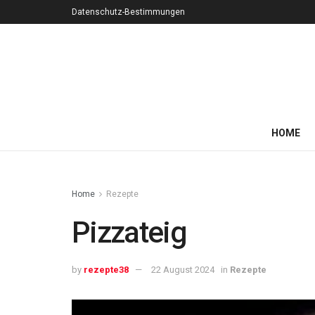
Datenschutz-Bestimmungen
HOME
Home
Rezepte
Pizzateig
by
rezepte38
22 August 2024
in
Rezepte