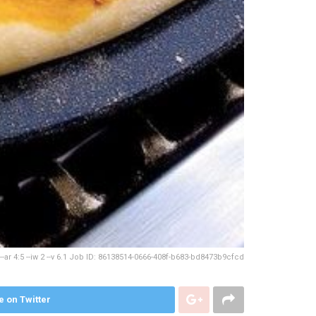
-ar 4:5 --iw 2 --v 6.1 Job ID: 86138514-0666-408f-b683-bd8473b9cfcd
e on Twitter