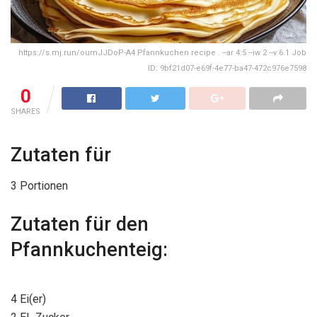
https://s.mj.run/oumJJDoP-A4 Pfannkuchen recipe . --ar 4:5 --iw 2 --v 6.1 Job
ID: 9bf21d07-e69f-4e77-ba47-472c976e7598
0
SHARES
Zutaten für
3 Portionen
Zutaten für den
Pfannkuchenteig:
4 Ei(er)