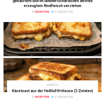
gekauftem und im landwirtschaftlichen Betrieb
erzeugtem Rindfleisch verstehen
BY
REZEPTE38
21 JANUAR 2026
REZEPTE
Käsetoast aus der Heißluftfritteuse (3 Zutaten)
BY
REZEPTE38
21 JANUAR 2026